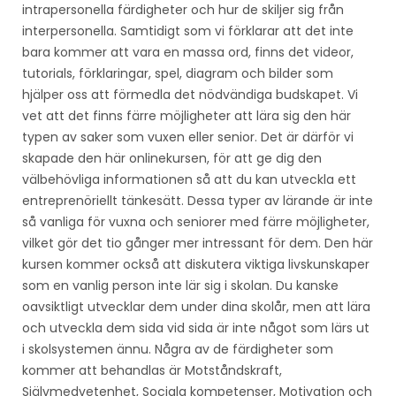
intrapersonella färdigheter och hur de skiljer sig från
interpersonella. Samtidigt som vi förklarar att det inte
bara kommer att vara en massa ord, finns det videor,
tutorials, förklaringar, spel, diagram och bilder som
hjälper oss att förmedla det nödvändiga budskapet. Vi
vet att det finns färre möjligheter att lära sig den här
typen av saker som vuxen eller senior. Det är därför vi
skapade den här onlinekursen, för att ge dig den
välbehövliga informationen så att du kan utveckla ett
entreprenöriellt tänkesätt. Dessa typer av lärande är inte
så vanliga för vuxna och seniorer med färre möjligheter,
vilket gör det tio gånger mer intressant för dem. Den här
kursen kommer också att diskutera viktiga livskunskaper
som en vanlig person inte lär sig i skolan. Du kanske
oavsiktligt utvecklar dem under dina skolår, men att lära
och utveckla dem sida vid sida är inte något som lärs ut
i skolsystemen ännu. Några av de färdigheter som
kommer att behandlas är Motståndskraft,
Självmedvetenhet, Sociala kompetenser, Motivation och