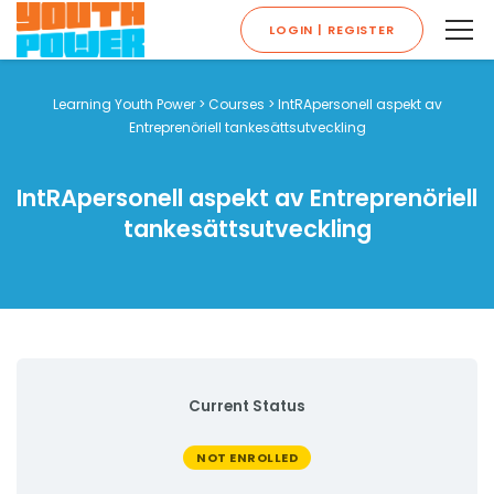
LOGIN | REGISTER
Learning Youth Power
>
Courses
>
IntRApersonell aspekt av
Entreprenöriell tankesättsutveckling
IntRApersonell aspekt av Entreprenöriell
tankesättsutveckling
Current Status
NOT ENROLLED